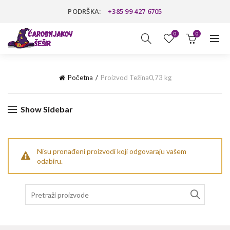
PODRŠKA:
+385 99 427 6705
0
0
Početna
Proizvod Težina
0,73 kg
Show Sidebar
Nisu pronađeni proizvodi koji odgovaraju vašem
odabiru.
Search
for: