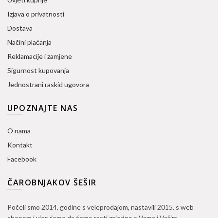
Izjava o privatnosti
Dostava
Načini plaćanja
Reklamacije i zamjene
Sigurnost kupovanja
Jednostrani raskid ugovora
UPOZNAJTE NAS
O nama
Kontakt
Facebook
ČAROBNJAKOV ŠEŠIR
Počeli smo 2014. godine s veleprodajom, nastavili 2015. s web
shopom i vjerujemo da ćemo rasti zajedno s Vama i Vašim