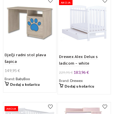
AKCIJA
Dječji radni stol plava
Drewex Alex Delux s
šapica
ladicom – white
149,95
€
Izvorna
Trenutna
183,96
€
229,95
€
cijena
cijena
Brand:
BabyBoo
Brand:
Drewex
bila
je:
Dodaj u košaricu
Dodaj u košaricu
je:
183,96 €.
229,95 €.
AKCIJA