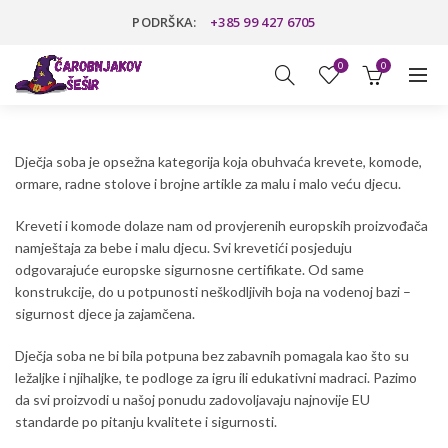
PODRŠKA:
+385 99 427 6705
0
0
Dječja soba je opsežna kategorija koja obuhvaća krevete, komode,
ormare, radne stolove i brojne artikle za malu i malo veću djecu.
Kreveti i komode dolaze nam od provjerenih europskih proizvođača
namještaja za bebe i malu djecu. Svi krevetići posjeduju
odgovarajuće europske sigurnosne certifikate. Od same
konstrukcije, do u potpunosti neškodljivih boja na vodenoj bazi –
sigurnost djece ja zajamčena.
Dječja soba ne bi bila potpuna bez zabavnih pomagala kao što su
ležaljke i njihaljke, te podloge za igru ili edukativni madraci. Pazimo
da svi proizvodi u našoj ponudu zadovoljavaju najnovije EU
standarde po pitanju kvalitete i sigurnosti.