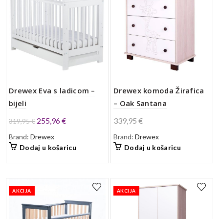
Drewex Eva s ladicom –
Drewex komoda Žirafica
bijeli
– Oak Santana
Izvorna
Trenutna
255,96
€
339,95
€
319,95
€
cijena
cijena
Brand:
Drewex
Brand:
Drewex
bila
je:
Dodaj u košaricu
Dodaj u košaricu
je:
255,96 €.
319,95 €.
AKCIJA
AKCIJA