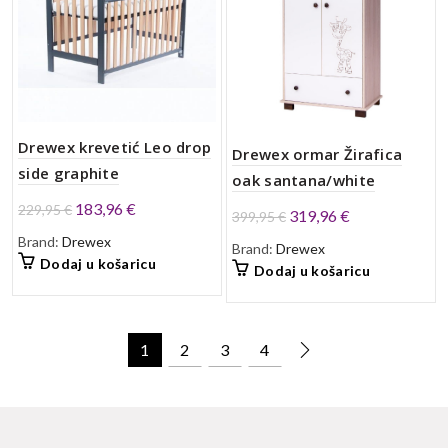
Drewex krevetić Leo drop
Drewex ormar Žirafica
side graphite
oak santana/white
Izvorna
Trenutna
183,96
€
229,95
€
Izvorna
Trenutna
319,96
€
399,95
€
cijena
cijena
cijena
cijena
Brand:
Drewex
Brand:
Drewex
bila
je:
bila
je:
Dodaj u košaricu
Dodaj u košaricu
je:
183,96 €.
je:
319,96 €.
229,95 €.
399,95 €.
1
2
3
4