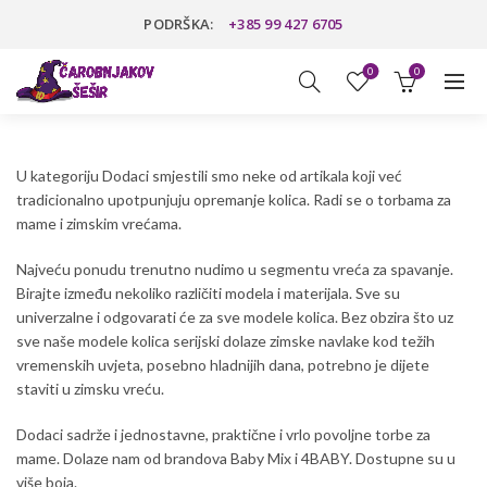
PODRŠKA:
+385 99 427 6705
0
0
U kategoriju Dodaci smjestili smo neke od artikala koji već
tradicionalno upotpunjuju opremanje kolica. Radi se o torbama za
mame i zimskim vrećama.
Najveću ponudu trenutno nudimo u segmentu vreća za spavanje.
Birajte između nekoliko različiti modela i materijala. Sve su
univerzalne i odgovarati će za sve modele kolica. Bez obzira što uz
sve naše modele kolica serijski dolaze zimske navlake kod težih
vremenskih uvjeta, posebno hladnijih dana, potrebno je dijete
staviti u zimsku vreću.
Dodaci sadrže i jednostavne, praktične i vrlo povoljne torbe za
mame. Dolaze nam od brandova Baby Mix i 4BABY. Dostupne su u
više boja.