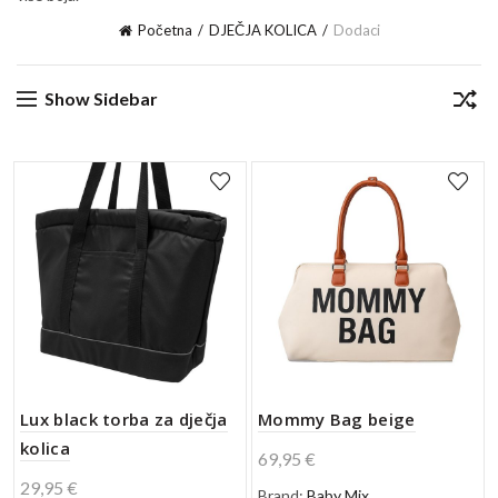
Početna
DJEČJA KOLICA
Dodaci
Show Sidebar
Lux black torba za dječja
Mommy Bag beige
kolica
69,95
€
29,95
€
Brand:
Baby Mix