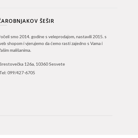
ČAROBNJAKOV ŠEŠIR
očeli smo 2014. godine s veleprodajom, nastavili 2015. s
eb shopom i vjerujemo da ćemo rasti zajedno s Vama i
ašim mališanima.
Brestovečka 126a, 10360 Sesvete
Tel:
099/427-6705