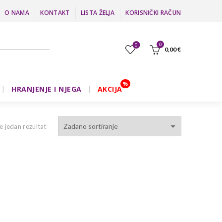
O NAMA
KONTAKT
LISTA ŽELJA
KORISNIČKI RAČUN
0
0
0,00
€
HRANJENJE I NJEGA
AKCIJA
e jedan rezultat