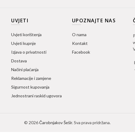
UVJETI
UPOZNAJTE NAS
Uvjeti korištenja
O nama
P
w
Uvjeti kupnje
Kontakt
V
Izjava o privatnosti
Facebook
Dostava
Načini plaćanja
Reklamacije i zamjene
Sigurnost kupovanja
Jednostrani raskid ugovora
© 2026
Čarobnjakov Šešir
. Sva prava pridržana.