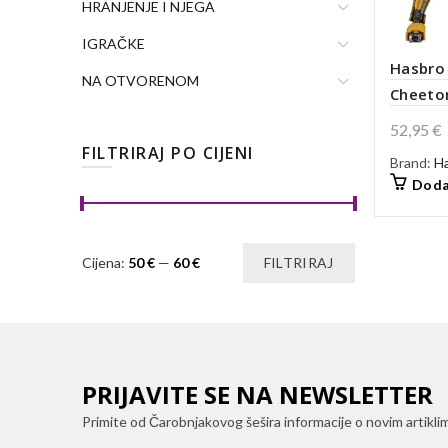
HRANJENJE I NJEGA
IGRAČKE
Hasbro
NA OTVORENOM
Cheeto
52,95
€
FILTRIRAJ PO CIJENI
Brand:
H
Doda
Min
Maks
Cijena:
50 €
—
60 €
FILTRIRAJ
cijena
cijena
PRIJAVITE SE NA NEWSLETTER
Primite od Čarobnjakovog šešira informacije o novim artikli