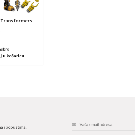
 Transformers
r
asbro
j u košaricu
ma i popustima.