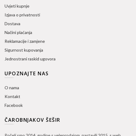
Uvjeti kupnje
Izjava o privatnosti
Dostava
Načini plaćanja
Reklamacije i zamjene
Sigurnost kupovanja
Jednostrani raskid ugovora
UPOZNAJTE NAS
O nama
Kontakt
Facebook
ČAROBNJAKOV ŠEŠIR
Počeli smo 2014. godine s veleprodajom, nastavili 2015. s web