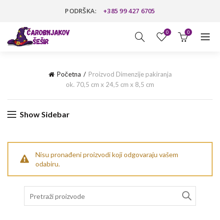
PODRŠKA:
+385 99 427 6705
0
0
Početna
Proizvod Dimenzije pakiranja
ok. 70,5 cm x 24,5 cm x 8,5 cm
Show Sidebar
Nisu pronađeni proizvodi koji odgovaraju vašem
odabiru.
Search
for: