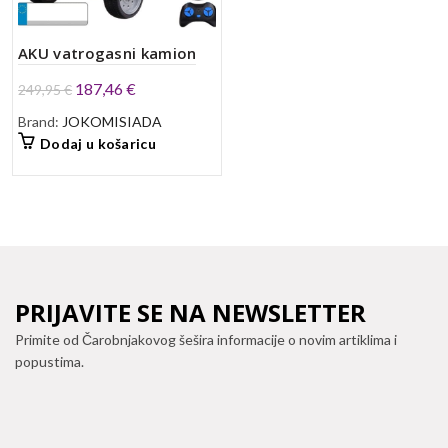
AKU vatrogasni kamion
Izvorna
Trenutna
187,46
€
249,95
€
cijena
cijena
Brand:
JOKOMISIADA
bila
je:
Dodaj u košaricu
je:
187,46 €.
249,95 €.
PRIJAVITE SE NA NEWSLETTER
Primite od Čarobnjakovog šešira informacije o novim artiklima i
popustima.