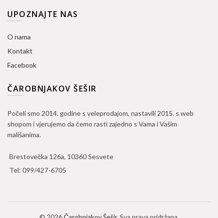
UPOZNAJTE NAS
O nama
Kontakt
Facebook
ČAROBNJAKOV ŠEŠIR
Počeli smo 2014. godine s veleprodajom, nastavili 2015. s web
shopom i vjerujemo da ćemo rasti zajedno s Vama i Vašim
mališanima.
Brestovečka 126a, 10360 Sesvete
Tel:
099/427-6705
© 2026
Čarobnjakov Šešir
. Sva prava pridržana.