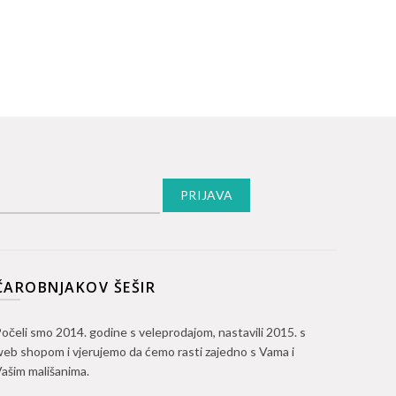
ČAROBNJAKOV ŠEŠIR
očeli smo 2014. godine s veleprodajom, nastavili 2015. s
eb shopom i vjerujemo da ćemo rasti zajedno s Vama i
ašim mališanima.