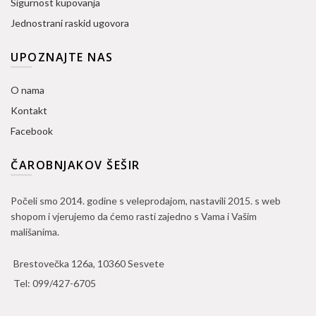
Sigurnost kupovanja
Jednostrani raskid ugovora
UPOZNAJTE NAS
O nama
Kontakt
Facebook
ČAROBNJAKOV ŠEŠIR
Počeli smo 2014. godine s veleprodajom, nastavili 2015. s web
shopom i vjerujemo da ćemo rasti zajedno s Vama i Vašim
mališanima.
Brestovečka 126a, 10360 Sesvete
Tel:
099/427-6705