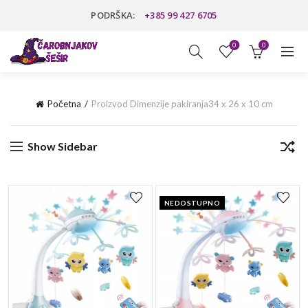
PODRŠKA:
+385 99 427 6705
0
0
Početna
Proizvod Dimenzije pakiranja
34 x 26 x 10 cm
Show Sidebar
NEDOSTUPNO