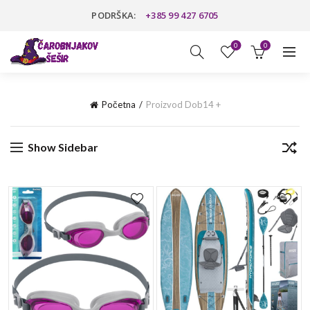
PODRŠKA:
+385 99 427 6705
0
0
Početna
Proizvod Dob
14 +
Show Sidebar