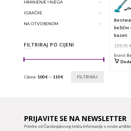
HRANJENJE I NJEGA
IGRAČKE
Bestwa
NA OTVORENOM
bežični 
bazen
FILTRIRAJ PO CIJENI
109,95
Brand:
B
Doda
Min
Maks
Cijena:
100 €
—
110 €
FILTRIRAJ
cijena
cijena
PRIJAVITE SE NA NEWSLETTER
Primite od Čarobnjakovog šešira informacije o novim artikli