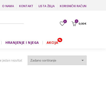
O NAMA
KONTAKT
LISTA ŽELJA
KORISNIČKI RAČUN
0
0
0,00
€
HRANJENJE I NJEGA
AKCIJA
e jedan rezultat