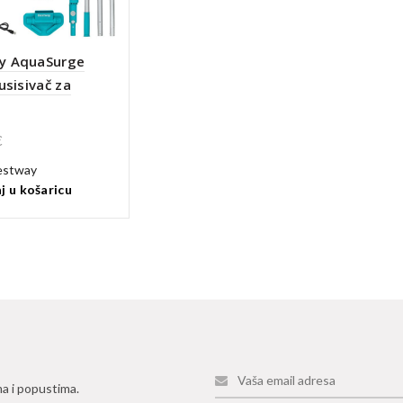
y AquaSurge
usisivač za
€
estway
j u košaricu
ma i popustima.