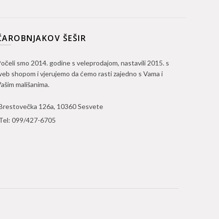
ČAROBNJAKOV ŠEŠIR
očeli smo 2014. godine s veleprodajom, nastavili 2015. s
eb shopom i vjerujemo da ćemo rasti zajedno s Vama i
ašim mališanima.
Brestovečka 126a, 10360 Sesvete
Tel:
099/427-6705