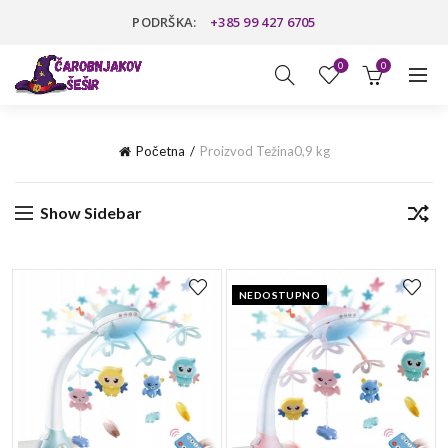
PODRŠKA:
+385 99 427 6705
0
0
Početna
Proizvod Težina
0,9 kg
Show Sidebar
NEDOSTUPNO