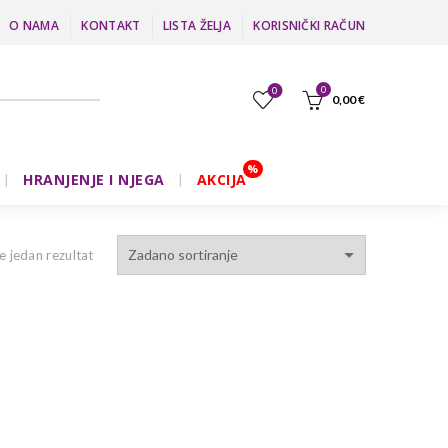
O NAMA
KONTAKT
LISTA ŽELJA
KORISNIČKI RAČUN
0
0
0,00
€
HRANJENJE I NJEGA
AKCIJA
e jedan rezultat