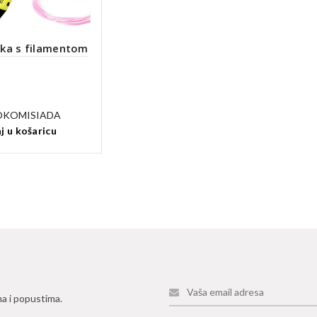
vka s filamentom
OKOMISIADA
j u košaricu
ma i popustima.