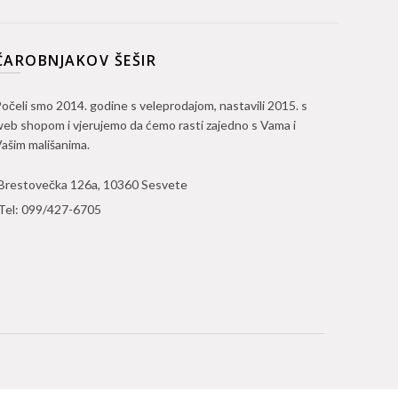
ČAROBNJAKOV ŠEŠIR
očeli smo 2014. godine s veleprodajom, nastavili 2015. s
eb shopom i vjerujemo da ćemo rasti zajedno s Vama i
ašim mališanima.
Brestovečka 126a, 10360 Sesvete
Tel:
099/427-6705