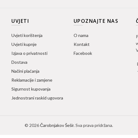
UVJETI
UPOZNAJTE NAS
Uvjeti korištenja
O nama
P
w
Uvjeti kupnje
Kontakt
V
Izjava o privatnosti
Facebook
Dostava
Načini plaćanja
Reklamacije i zamjene
Sigurnost kupovanja
Jednostrani raskid ugovora
© 2026
Čarobnjakov Šešir
. Sva prava pridržana.