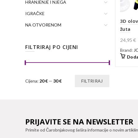
HRANJENJE I NJEGA
IGRAČKE
3D olo
NA OTVORENOM
žuta
24,95
€
FILTRIRAJ PO CIJENI
Brand:
J
Doda
Min
Maks
Cijena:
20 €
—
30 €
FILTRIRAJ
cijena
cijena
PRIJAVITE SE NA NEWSLETTER
Primite od Čarobnjakovog šešira informacije o novim artikli