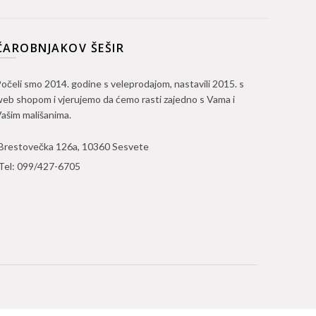
ČAROBNJAKOV ŠEŠIR
očeli smo 2014. godine s veleprodajom, nastavili 2015. s
eb shopom i vjerujemo da ćemo rasti zajedno s Vama i
ašim mališanima.
Brestovečka 126a, 10360 Sesvete
Tel:
099/427-6705