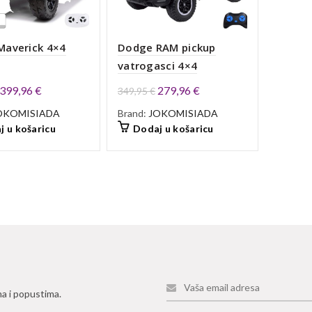
Maverick 4×4
Dodge RAM pickup
vatrogasci 4×4
Izvorna
Trenutna
Izvorna
Trenutna
399,96
€
279,96
€
349,95
€
cijena
cijena
cijena
cijena
OKOMISIADA
Brand:
JOKOMISIADA
bila
je:
bila
je:
j u košaricu
Dodaj u košaricu
je:
399,96 €.
je:
279,96 €.
499,95 €.
349,95 €.
ma i popustima.