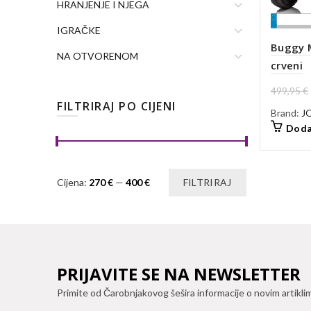
HRANJENJE I NJEGA
IGRAČKE
Buggy 
NA OTVORENOM
crveni
499,95
€
FILTRIRAJ PO CIJENI
Brand:
J
Doda
Min
Maks
Cijena:
270 €
—
400 €
FILTRIRAJ
cijena
cijena
PRIJAVITE SE NA NEWSLETTER
Primite od Čarobnjakovog šešira informacije o novim artikli