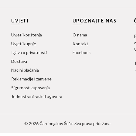
UVJETI
UPOZNAJTE NAS
Uvjeti korištenja
O nama
P
w
Uvjeti kupnje
Kontakt
V
Izjava o privatnosti
Facebook
Dostava
Načini plaćanja
Reklamacije i zamjene
Sigurnost kupovanja
Jednostrani raskid ugovora
© 2026
Čarobnjakov Šešir
. Sva prava pridržana.