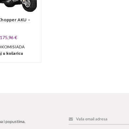
Chopper AKU –
Izvorna
Trenutna
175,96
€
cijena
cijena
OKOMISIADA
bila
je:
j u košaricu
je:
175,96 €.
219,95 €.
ma i popustima.