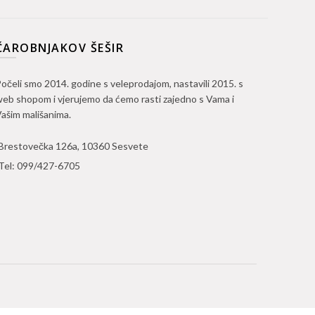
ČAROBNJAKOV ŠEŠIR
očeli smo 2014. godine s veleprodajom, nastavili 2015. s
eb shopom i vjerujemo da ćemo rasti zajedno s Vama i
ašim mališanima.
Brestovečka 126a, 10360 Sesvete
Tel:
099/427-6705