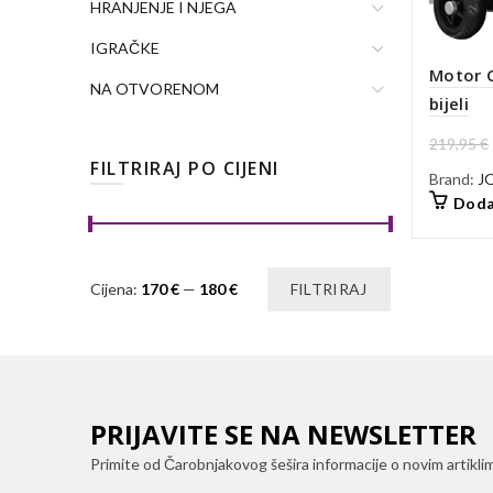
HRANJENJE I NJEGA
IGRAČKE
Motor 
NA OTVORENOM
bijeli
219,95
€
FILTRIRAJ PO CIJENI
Brand:
J
Doda
Min
Maks
Cijena:
170 €
—
180 €
FILTRIRAJ
cijena
cijena
PRIJAVITE SE NA NEWSLETTER
Primite od Čarobnjakovog šešira informacije o novim artikli