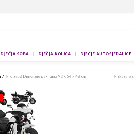
DJEČJA SOBA
DJEČJA KOLICA
DJEČJE AUTOSJEDALICE
a
Proizvod Dimenzije pakiranja
92 x 54 x 48 cm
Prikazuje s