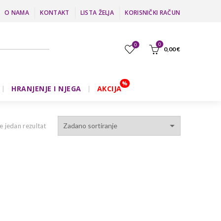
O NAMA
KONTAKT
LISTA ŽELJA
KORISNIČKI RAČUN
0
0
0,00
€
HRANJENJE I NJEGA
AKCIJA
e jedan rezultat