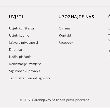
UVJETI
UPOZNAJTE NAS
Uvjeti korištenja
O nama
P
w
Uvjeti kupnje
Kontakt
V
Izjava o privatnosti
Facebook
Dostava
Načini plaćanja
Reklamacije i zamjene
Sigurnost kupovanja
Jednostrani raskid ugovora
© 2026
Čarobnjakov Šešir
. Sva prava pridržana.