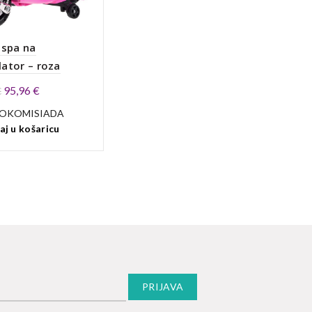
espa na
ator – roza
Izvorna
Trenutna
95,96
€
€
cijena
cijena
JOKOMISIADA
bila
je:
j u košaricu
je:
95,96 €.
119,95 €.