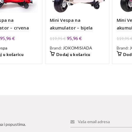
spa na
Mini Vespa na
Mini V
tor – crvena
akumulator – bijela
akumul
Izvorna
Trenutna
Izvorna
Trenutna
95,96
€
95,96
€
119,95
€
119,95
cijena
cijena
cijena
cijena
espa
Brand:
JOKOMISIADA
Brand:
bila
je:
bila
je:
j u košaricu
Dodaj u košaricu
Doda
je:
95,96 €.
je:
95,96 €.
119,95 €.
119,95 €.
ma i popustima.