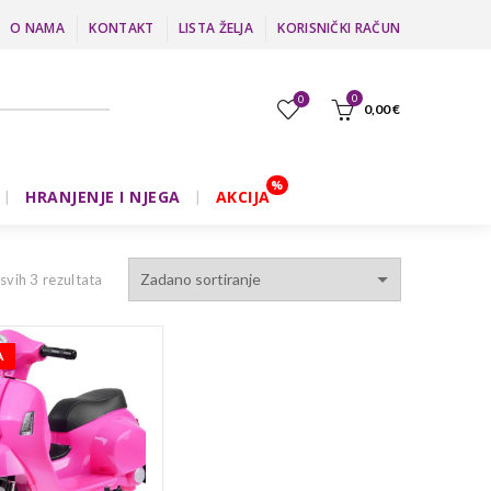
O NAMA
KONTAKT
LISTA ŽELJA
KORISNIČKI RAČUN
0
0
0,00
€
HRANJENJE I NJEGA
AKCIJA
 svih 3 rezultata
A