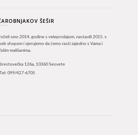
ČAROBNJAKOV ŠEŠIR
očeli smo 2014. godine s veleprodajom, nastavili 2015. s
eb shopom i vjerujemo da ćemo rasti zajedno s Vama i
ašim mališanima.
Brestovečka 126a, 10360 Sesvete
Tel:
099/427-6705