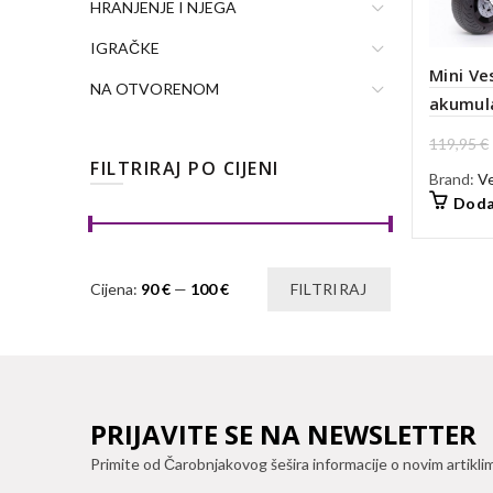
HRANJENJE I NJEGA
IGRAČKE
Mini Ve
NA OTVORENOM
akumula
119,95
€
FILTRIRAJ PO CIJENI
Brand:
V
Doda
Min
Maks
Cijena:
90 €
—
100 €
FILTRIRAJ
cijena
cijena
PRIJAVITE SE NA NEWSLETTER
Primite od Čarobnjakovog šešira informacije o novim artikli