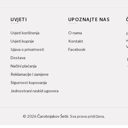
UVJETI
UPOZNAJTE NAS
Uvjeti korištenja
O nama
P
w
Uvjeti kupnje
Kontakt
V
Izjava o privatnosti
Facebook
Dostava
Načini plaćanja
Reklamacije i zamjene
Sigurnost kupovanja
Jednostrani raskid ugovora
© 2026
Čarobnjakov Šešir
. Sva prava pridržana.