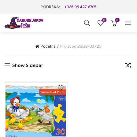
PODRŠKA:
+385 99 427 6705
0
0
Početna
Proizvod Boja
B-03723
Show Sidebar