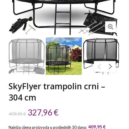
SkyFlyer trampolin crni –
304 cm
Izvorna
Trenutna
327,96
€
409,95
€
cijena
cijena
409,95
€
Najniža cijena proizvoda u posljednjih 30 dana: