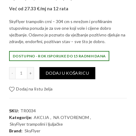
bila
je:
Već od 27.33 €/mj na 12 rata
je:
327,96 €.
SkyFlyer trampolin crni – 304 cm s mrežom i profiliranim
stupovima ponuda je za sve one koji vole i cijene dobro
409,95 €.
vježbanje. Odavno je poznato da vježbanje pozitivno djeluje na
zdravlje, endorfini, pozitivan stav – sve što je dobro.
DOSTUPNO - ROK ISPORUKE DO 15 RADNIH DANA
SkyFlyer trampolin crni - 304 cm količina
DODAJ U KOŠARICU
Dodaj na listu želja
SKU:
TR0034
Kategorije:
AKCIJA
,
NA OTVORENOM
,
SkyFlyer trampolini i ljuljačke
Brand:
SkyFlyer