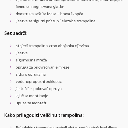
čemu su noge izvana glatke
dvostruka zaštita izlaza – brava i kopča
ljestve za sigurni pristup i silazak s trampolina
Set sadrži:
stojeći trampolin s crno obojanim cijevima
ljestve
sigurnosna mreža
opruga za pričvršćivanje mreže
sidra s oprugama
vodonepropusni poklopac
jastučić – pokrivač opruga
ključ za montiranje
upute za montažu
Kako prilagoditi veličinu trampolina:
Pri odabiru trampolina trebali biste uzeti u obzir broj djece