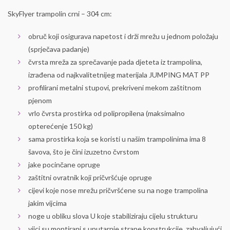
SkyFlyer trampolin crni – 304 cm:
obruč koji osigurava napetost i drži mrežu u jednom položaju
(sprječava padanje)
čvrsta mreža za sprečavanje pada djeteta iz trampolina,
izrađena od najkvalitetnijeg materijala JUMPING MAT PP
profilirani metalni stupovi, prekriveni mekom zaštitnom
pjenom
vrlo čvrsta prostirka od polipropilena (maksimalno
opterećenje 150 kg)
sama prostirka koja se koristi u našim trampolinima ima 8
šavova, što je čini izuzetno čvrstom
jake pocinčane opruge
zaštitni ovratnik koji pričvršćuje opruge
cijevi koje nose mrežu pričvršćene su na noge trampolina
jakim vijcima
noge u obliku slova U koje stabiliziraju cijelu strukturu
vijci su montirani s unutarnje strane konstrukcije, zahvaljujući