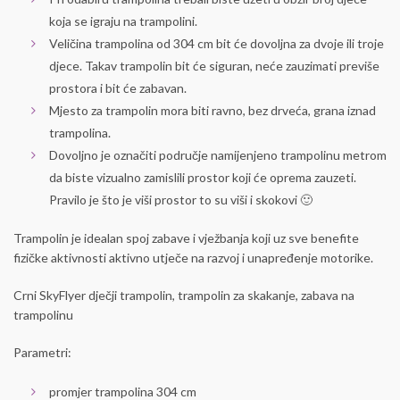
koja se igraju na trampolini.
Veličina trampolina od 304 cm bit će dovoljna za dvoje ili troje
djece. Takav trampolin bit će siguran, neće zauzimati previše
prostora i bit će zabavan.
Mjesto za trampolin mora biti ravno, bez drveća, grana iznad
trampolina.
Dovoljno je označiti područje namijenjeno trampolinu metrom
da biste vizualno zamislili prostor koji će oprema zauzeti.
Pravilo je što je viši prostor to su viši i skokovi 🙂
Trampolin je idealan spoj zabave i vježbanja koji uz sve benefite
fizičke aktivnosti aktivno utječe na razvoj i unapređenje motorike.
Crni SkyFlyer dječji trampolin, trampolin za skakanje, zabava na
trampolinu
Parametri:
promjer trampolina 304 cm