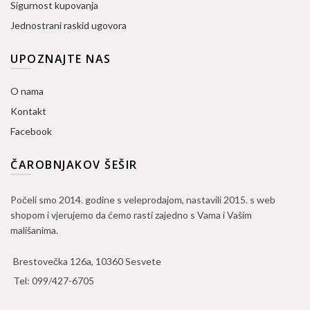
Sigurnost kupovanja
Jednostrani raskid ugovora
UPOZNAJTE NAS
O nama
Kontakt
Facebook
ČAROBNJAKOV ŠEŠIR
Počeli smo 2014. godine s veleprodajom, nastavili 2015. s web
shopom i vjerujemo da ćemo rasti zajedno s Vama i Vašim
mališanima.
Brestovečka 126a, 10360 Sesvete
Tel:
099/427-6705