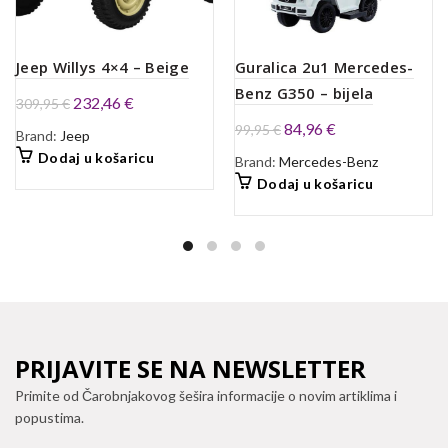
Guralica 2u1 Mercedes-
Jeep Willys 4×4 – Beige
Benz G350 – bijela
Izvorna
Trenutna
232,46
€
309,95
€
cijena
cijena
Izvorna
Trenutna
84,96
€
99,95
€
Brand:
Jeep
bila
je:
cijena
cijena
Dodaj u košaricu
Brand:
Mercedes-Benz
je:
232,46 €.
bila
je:
Dodaj u košaricu
309,95 €.
je:
84,96 €.
99,95 €.
PRIJAVITE SE NA NEWSLETTER
Primite od Čarobnjakovog šešira informacije o novim artiklima i
popustima.