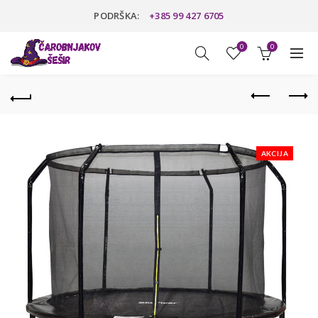
PODRŠKA:
+385 99 427 6705
0
0
AKCIJA