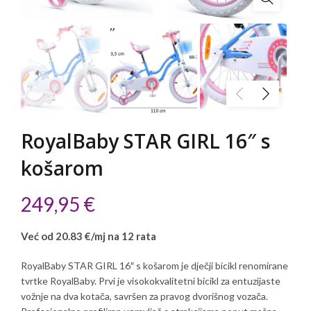
RoyalBaby STAR GIRL 16″ s
košarom
249,95
€
Već od 20.83 €/mj na 12 rata
RoyalBaby STAR GIRL 16″ s košarom je dječji bicikl renomirane
tvrtke RoyalBaby. Prvi je visokokvalitetni bicikl za entuzijaste
vožnje na dva kotača, savršen za pravog dvorišnog vozača.