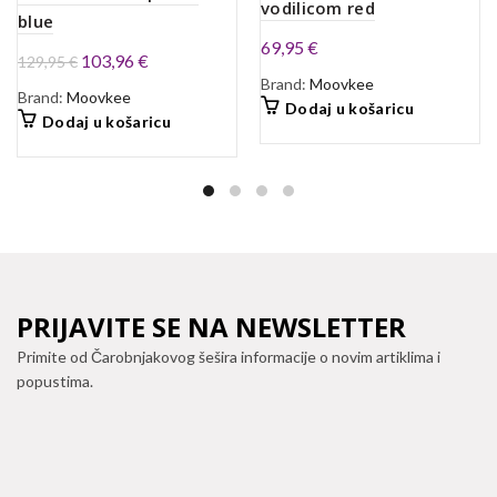
vodilicom red
blue
69,95
€
Izvorna
Trenutna
103,96
€
129,95
€
Brand:
Moovkee
cijena
cijena
Brand:
Moovkee
Dodaj u košaricu
bila
je:
Dodaj u košaricu
je:
103,96 €.
129,95 €.
PRIJAVITE SE NA NEWSLETTER
Primite od Čarobnjakovog šešira informacije o novim artiklima i
popustima.