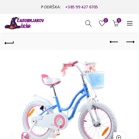
PODRŠKA:
+385 99 427 6705
0
0