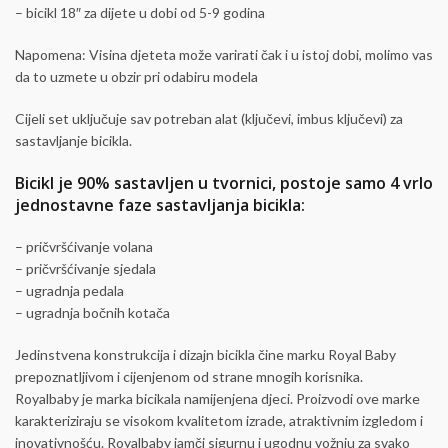
– bicikl 18″ za dijete u dobi od 5-9 godina
Napomena: Visina djeteta može varirati čak i u istoj dobi, molimo vas
da to uzmete u obzir pri odabiru modela
Cijeli set uključuje sav potreban alat (ključevi, imbus ključevi) za
sastavljanje bicikla.
Bicikl je 90% sastavljen u tvornici, postoje samo 4 vrlo
jednostavne faze sastavljanja bicikla:
– pričvršćivanje volana
– pričvršćivanje sjedala
– ugradnja pedala
– ugradnja bočnih kotača
Jedinstvena konstrukcija i dizajn bicikla čine marku Royal Baby
prepoznatljivom i cijenjenom od strane mnogih korisnika.
Royalbaby je marka bicikala namijenjena djeci. Proizvodi ove marke
karakteriziraju se visokom kvalitetom izrade, atraktivnim izgledom i
inovativnošću. Royalbaby jamči sigurnu i ugodnu vožnju za svako