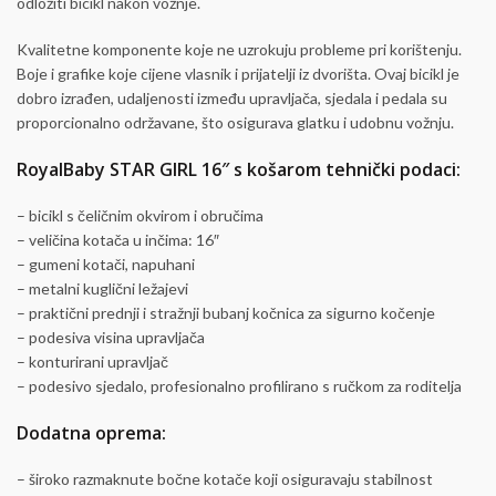
odložiti bicikl nakon vožnje.
Kvalitetne komponente koje ne uzrokuju probleme pri korištenju.
Boje i grafike koje cijene vlasnik i prijatelji iz dvorišta. Ovaj bicikl je
dobro izrađen, udaljenosti između upravljača, sjedala i pedala su
proporcionalno održavane, što osigurava glatku i udobnu vožnju.
RoyalBaby STAR GIRL 16″ s košarom tehnički podaci:
– bicikl s čeličnim okvirom i obručima
– veličina kotača u inčima: 16″
– gumeni kotači, napuhani
– metalni kuglični ležajevi
– praktični prednji i stražnji bubanj kočnica za sigurno kočenje
– podesiva visina upravljača
– konturirani upravljač
– podesivo sjedalo, profesionalno profilirano s ručkom za roditelja
Dodatna oprema:
– široko razmaknute bočne kotače koji osiguravaju stabilnost