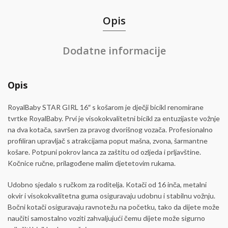
Opis
Dodatne informacije
Opis
RoyalBaby STAR GIRL 16″ s košarom je dječji bicikl renomirane
tvrtke RoyalBaby. Prvi je visokokvalitetni bicikl za entuzijaste vožnje
na dva kotača, savršen za pravog dvorišnog vozača. Profesionalno
profiliran upravljač s atrakcijama poput mašna, zvona, šarmantne
košare. Potpuni pokrov lanca za zaštitu od ozljeda i prljavštine.
Kočnice ručne, prilagođene malim djetetovim rukama.
Udobno sjedalo s ručkom za roditelja. Kotači od 16 inča, metalni
okvir i visokokvalitetna guma osiguravaju udobnu i stabilnu vožnju.
Bočni kotači osiguravaju ravnotežu na početku, tako da dijete može
naučiti samostalno voziti zahvaljujući čemu dijete može sigurno