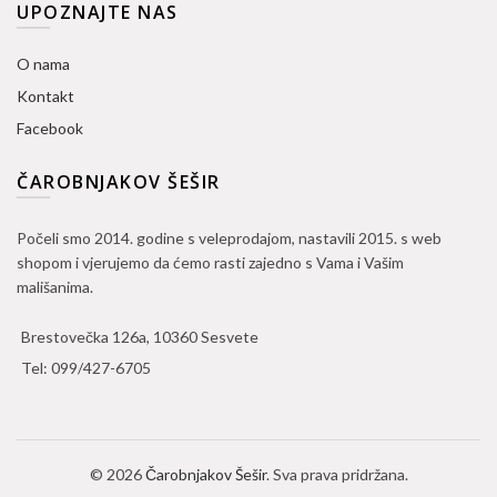
UPOZNAJTE NAS
O nama
Kontakt
Facebook
ČAROBNJAKOV ŠEŠIR
Počeli smo 2014. godine s veleprodajom, nastavili 2015. s web
shopom i vjerujemo da ćemo rasti zajedno s Vama i Vašim
mališanima.
Brestovečka 126a, 10360 Sesvete
Tel:
099/427-6705
© 2026
Čarobnjakov Šešir
. Sva prava pridržana.