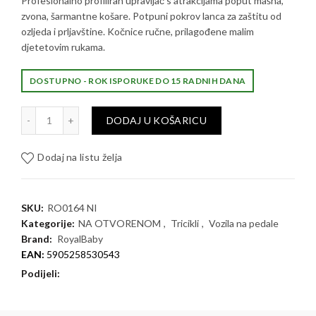
Profesionalno profiliran upravljač s atrakcijama poput mašna,
zvona, šarmantne košare. Potpuni pokrov lanca za zaštitu od
ozljeda i prljavštine. Kočnice ručne, prilagođene malim
djetetovim rukama.
DOSTUPNO - ROK ISPORUKE DO 15 RADNIH DANA
RoyalBaby STAR GIRL 16" s košarom količina
DODAJ U KOŠARICU
Dodaj na listu želja
SKU:
RO0164 NI
Kategorije:
NA OTVORENOM
,
Tricikli
,
Vozila na pedale
Brand:
RoyalBaby
EAN:
5905258530543
Podijeli