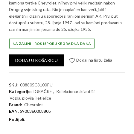
kamiona tvrtke Chevrolet, njihov prvi veliki redizajn nakon
Drugog svjetskog rata. Bio je naplaćen kao veći, jači i
elegantniji dizajn u usporedbi s ranijom serijom AK. Prvi put
dostupni u subotu, 28. lipnja 1947., ovi su kamioni prodavani s
raznim manjim izmjenama do 25. ožujka 1955.
NA ZALIHI - ROK ISPORUKE 3 RADNA DANA
DODAJ U KOŠARICU
Dodaj na listu želja
SKU:
008805C3100PU
Kategorije:
IGRAČKE
,
Kolekcionarski autići
,
Vozila, plovila i letjelice
Brand:
Chevrolet
EAN:
5900360008805
Podijeli