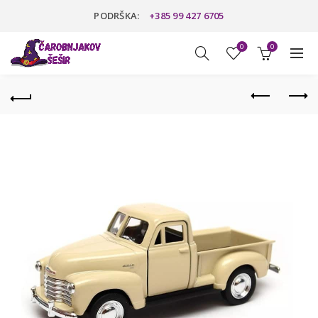
PODRŠKA:
+385 99 427 6705
0
0