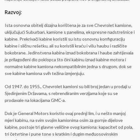
Razvoj:
Ista osnovna obitelj dizajna korištena je za sve Chevrolet kamione,
uključujući Suburban, kamione s panelima, ekspresne nadstrešnice i
kabine. Prekrivači kabine koristili su istu osnovnu konfiguraciju
kabine i sličnu rešetku, ali su koristili kraću i višu haubu i različite
bokobrane. Jedinstvena kabina iznad bokobrana i haube zahtijevala
je prilagođeni dio poklopca što čini kabinu iznad kabine motora i
normalne kabine kamiona nekompatibilnim jedna s drugom, dok se
sve kabine kamiona svih težina izmjenjuju.
Od 1947. do 1955., Chevrolet kamioni su bili broj jedan u prodaji u
Sjedinjenim Državama, s rebrendiranim verzijama koje su se
prodavale na lokacijama GMC-a.
Dok je General Motors koristio ovaj prednji lim, i u nešto manjoj
mjeri kabinu, na svim svojim kamionima osim za gornje dijelove
kabine, postoje tri glavne veličine ovog kamiona: kapacitet od pola,
tri četvrtine i pune tone s kratkim i dugim međuosovinskim