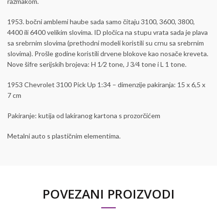
razmakom.
1953. bočni amblemi haube sada samo čitaju 3100, 3600, 3800,
4400 ili 6400 velikim slovima. ID pločica na stupu vrata sada je plava
sa srebrnim slovima (prethodni modeli koristili su crnu sa srebrnim
slovima). Prošle godine koristili drvene blokove kao nosače kreveta.
Nove šifre serijskih brojeva: H 1⁄2 tone, J 3⁄4 tone i L 1 tone.
1953 Chevrolet 3100 Pick Up 1:34 – dimenzije pakiranja: 15 x 6,5 x
7 cm
Pakiranje: kutija od lakiranog kartona s prozorčićem
Metalni auto s plastičnim elementima.
POVEZANI PROIZVODI