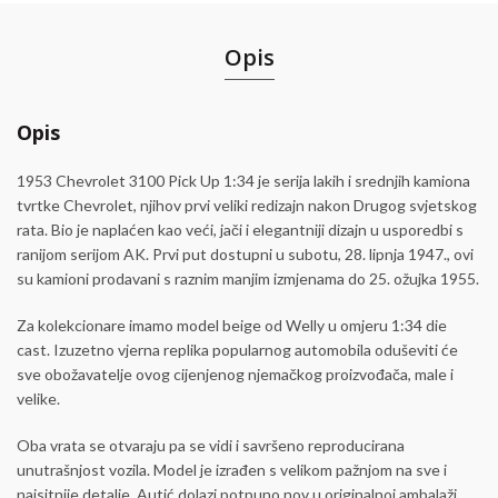
Opis
Opis
1953 Chevrolet 3100 Pick Up 1:34 je serija lakih i srednjih kamiona
tvrtke Chevrolet, njihov prvi veliki redizajn nakon Drugog svjetskog
rata. Bio je naplaćen kao veći, jači i elegantniji dizajn u usporedbi s
ranijom serijom AK. Prvi put dostupni u subotu, 28. lipnja 1947., ovi
su kamioni prodavani s raznim manjim izmjenama do 25. ožujka 1955.
Za kolekcionare imamo model beige od Welly u omjeru 1:34 die
cast. Izuzetno vjerna replika popularnog automobila oduševiti će
sve obožavatelje ovog cijenjenog njemačkog proizvođača, male i
velike.
Oba vrata se otvaraju pa se vidi i savršeno reproducirana
unutrašnjost vozila. Model je izrađen s velikom pažnjom na sve i
najsitnije detalje. Autić dolazi potpuno nov u originalnoj ambalaži.