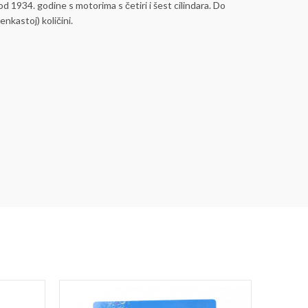
d 1934. godine s motorima s četiri i šest cilindara. Do
nkastoj) količini.