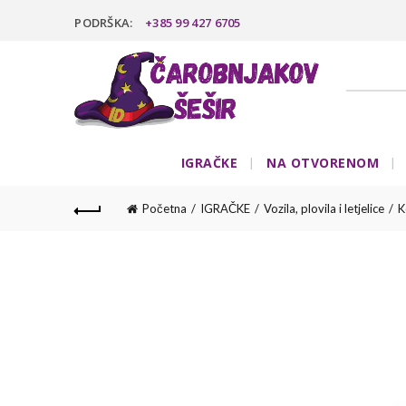
PODRŠKA:
+385 99 427 6705
IGRAČKE
NA OTVORENOM
Početna
IGRAČKE
Vozila, plovila i letjelice
K