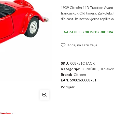
1939 Citroën 11B Traction Avant 
francuskog Old timera. Za kolekci
die cast. Izuzetno vjerna replika 
NA ZALIHI - ROK ISPORUKE 3 
Dodaj na listu želja
SKU:
008751CTACR
Kategorije:
IGRAČKE
,
Kolekcio
Brand:
Citroen
EAN:
5900360008751
Podijeli