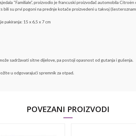
jedala “Familiale”, proizvodio je francuski proizvođač automobila Citroën o
 bili su prvi pogoni na prednje kotače proizvedeni u takvoj (šesterozname
 pakiranja: 15 x 6,5 x 7 cm
že sadržavati sitne dijelove, pa postoji opasnost od gutanja i gušenja.
ložite u odgovarajući spremnik za otpad.
POVEZANI PROIZVODI