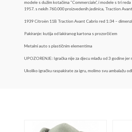
modele s dužim kotačima “Commerciale”, i modele s tri reda s
1957. s nekih 760.000 proizvedenih jedinica, Traction Avants
1939 Citroën 11B Traction Avant Cabrio red 1:34 – dimenzije
Pakiranje: kutija od lakiranog kartona s prozorčićem
Metalni auto s plastičnim elementima
UPOZORENJE: Igračka nije za djecu mlađu od 3 godine jer mo
Ukoliko igračku raspakirate za igru, molimo svu ambalažu od