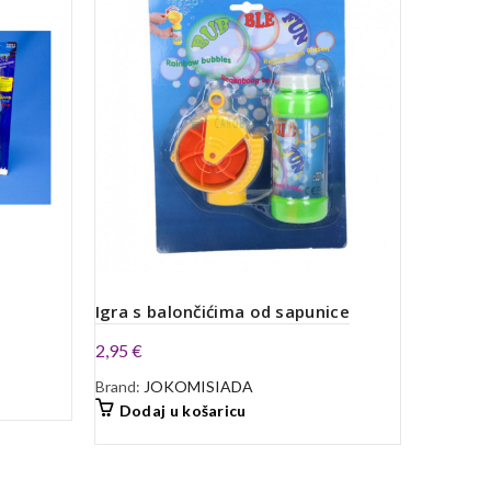
Plišani
Igra s balončićima od sapunice
13,95
€
2,95
€
Brand:
Ba
Brand:
JOKOMISIADA
Dodaj
Dodaj u košaricu