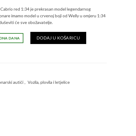
Cabrio red 1:34 je prekrasan model legendarnog
onare imamo model u crvenoj boji od Welly u omjeru 1:34
oduševiti će sve obožavatelje.
DODAJ U KOŠARICU
RADNA DANA
narski autići
,
Vozila, plovila i letjelice