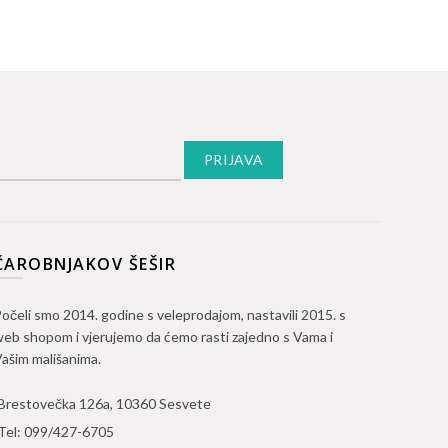
ČAROBNJAKOV ŠEŠIR
očeli smo 2014. godine s veleprodajom, nastavili 2015. s
eb shopom i vjerujemo da ćemo rasti zajedno s Vama i
ašim mališanima.
Brestovečka 126a, 10360 Sesvete
Tel:
099/427-6705