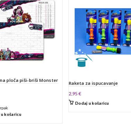
na ploča piši-briši Monster
Raketa za ispucavanje
2,95
€
Dodaj u košaricu
rpak
 u košaricu