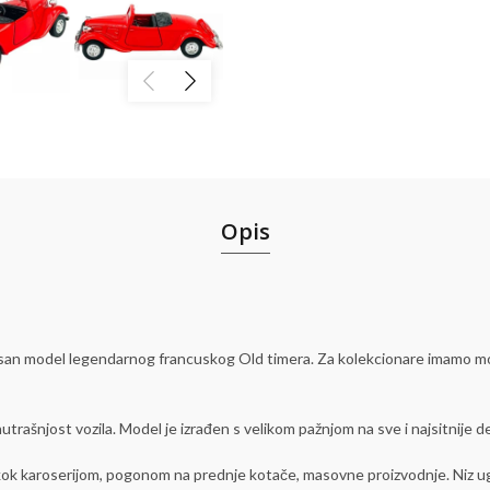
Opis
san model legendarnog francuskog Old timera. Za kolekcionare imamo mode
trašnjost vozila. Model je izrađen s velikom pažnjom na sve i najsitnije de
ok karoserijom, pogonom na prednje kotače, masovne proizvodnje. Niz ugla