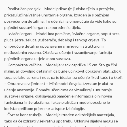
– Realističan presjek – Model prikazuje ljudsko tijelo u presjeku,
prikazujući najvažnije unutarnje organe. Izrađen je s pažnjom
posvećenom detaljima. To učenicima omogućuje da vide kako su
pojedini sustavi i organi raspoređeni u tijelu.
– Izvlačni organi – Model ima pomične, izvlačne organe, poput srca,
pluća, jetre, želuca, gušterače, debelog i tankog crijeva. To
omogućuje detaljno upoznavanje s njihovom strukturom i
međusobnim vezama. Olakšava učenje i razumijevanje funkcija
pojedinih organa u tjelesnom sustavu.
– Kompaktna veličina – Model je visok otprilike 15 cm. Što ga čini
malim, ali dovoljno detaljnim da bude učinkovit obrazovni alat. Zbog
toga se lako sprema i nosi, pa je idealan za učenje i kod kuće i u školi.
– Obrazovna vrijednost – Mini model čovjeka izvrstan je alat za
učenje anatomije. Pomaže učenicima da vizualiziraju unutarnje
sustave i organe, olakšavajući pamćenje informacija o njihovim
funkcijama i interakcijama. Takav praktičan model posebno je
koristan prilikom pripreme za ispite iz biologije.
– Čvrsta konstrukcija – Model je izrađen od izdržljivih materijala,
tako da će izdržati višekratnu upotrebu. Uklonjivi dijelovi mogu se