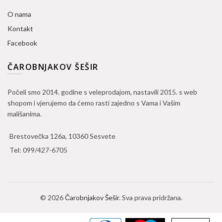
O nama
Kontakt
Facebook
ČAROBNJAKOV ŠEŠIR
Počeli smo 2014. godine s veleprodajom, nastavili 2015. s web
shopom i vjerujemo da ćemo rasti zajedno s Vama i Vašim
mališanima.
Brestovečka 126a, 10360 Sesvete
Tel:
099/427-6705
© 2026
Čarobnjakov Šešir
. Sva prava pridržana.