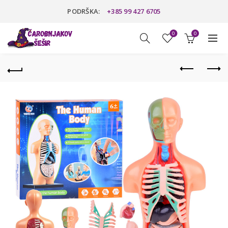
PODRŠKA:
+385 99 427 6705
0
0