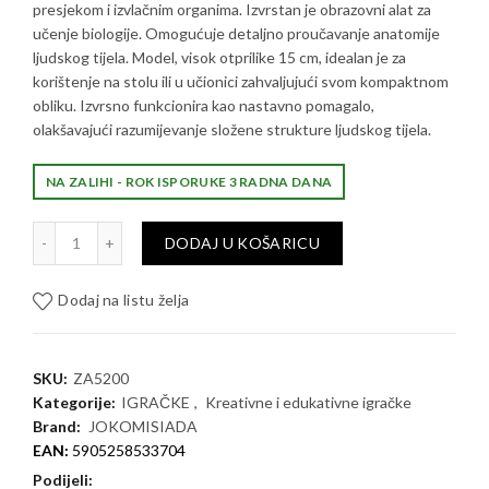
presjekom i izvlačnim organima. Izvrstan je obrazovni alat za
učenje biologije. Omogućuje detaljno proučavanje anatomije
ljudskog tijela. Model, visok otprilike 15 cm, idealan je za
korištenje na stolu ili u učionici zahvaljujući svom kompaktnom
obliku. Izvrsno funkcionira kao nastavno pomagalo,
olakšavajući razumijevanje složene strukture ljudskog tijela.
NA ZALIHI - ROK ISPORUKE 3 RADNA DANA
Edukativni set anatomija ljudskog tijela količina
DODAJ U KOŠARICU
Dodaj na listu želja
SKU:
ZA5200
Kategorije:
IGRAČKE
,
Kreativne i edukativne igračke
Brand:
JOKOMISIADA
EAN:
5905258533704
Podijeli