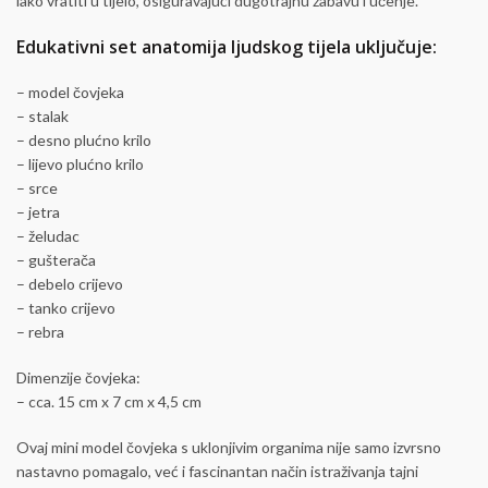
lako vratiti u tijelo, osiguravajući dugotrajnu zabavu i učenje.
Edukativni set anatomija ljudskog tijela uključuje:
– model čovjeka
– stalak
– desno plućno krilo
– lijevo plućno krilo
– srce
– jetra
– želudac
– gušterača
– debelo crijevo
– tanko crijevo
– rebra
Dimenzije čovjeka:
– cca. 15 cm x 7 cm x 4,5 cm
Ovaj mini model čovjeka s uklonjivim organima nije samo izvrsno
nastavno pomagalo, već i fascinantan način istraživanja tajni