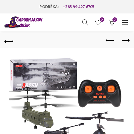
PODRŠKA:
+385 99 427 6705
0
0