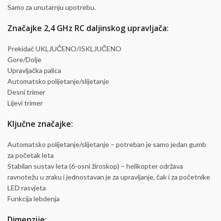
Samo za unutarnju upotrebu.
Značajke 2,4 GHz RC daljinskog upravljača:
Prekidač UKLJUČENO/ISKLJUČENO
Gore/Dolje
Upravljačka palica
Automatsko polijetanje/slijetanje
Desni trimer
Lijevi trimer
Ključne značajke:
Automatsko polijetanje/slijetanje – potreban je samo jedan gumb
za početak leta
Stabilan sustav leta (6-osni žiroskop) – helikopter održava
ravnotežu u zraku i jednostavan je za upravljanje, čak i za početnike
LED rasvjeta
Funkcija lebdenja
Dimenzije: