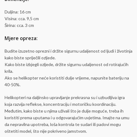
Duljina: 16 cm
Visina: cca. 9,5 cm
Širina: cca. 3 cm
Mjere opreza:
Budite izuzetno oprezni i držite sigurnu udaljenost od ljudi i životinja
kako biste spriječili ozljede.
Kako biste izbjegli ozljede, držite sigurnu udaljenost od rotirajućih
krila.
Ako se helikopter neće koristiti dulje vrijeme, napunite bateriju na
40-50%.
Helikopteri na daljinsko upravljanje prekrasna su i uzbudljiva igra
koja razvija reflekse, koncentraciju i motoričku koordinaciju.
Međutim, kako biste u njima uživali što je dulje moguće, treba ih
koristiti prema uputama i u odgovarajućim uvjetima. Imajte na umu
da nepravilna upotreba, loša kontrola te sudari ili padovi mogu
oštetiti model, što nije pokriveno jamstvom.