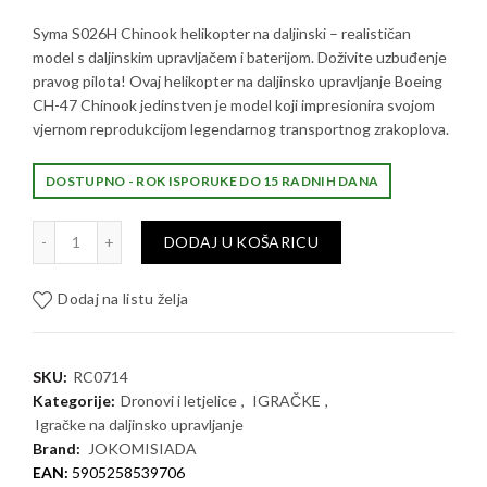
Syma S026H Chinook helikopter na daljinski – realističan
model s daljinskim upravljačem i baterijom. Doživite uzbuđenje
pravog pilota! Ovaj helikopter na daljinsko upravljanje Boeing
CH-47 Chinook jedinstven je model koji impresionira svojom
vjernom reprodukcijom legendarnog transportnog zrakoplova.
DOSTUPNO - ROK ISPORUKE DO 15 RADNIH DANA
Syma S026H Chinook helikopter na daljinski količina
DODAJ U KOŠARICU
Dodaj na listu želja
SKU:
RC0714
Kategorije:
Dronovi i letjelice
,
IGRAČKE
,
Igračke na daljinsko upravljanje
Brand:
JOKOMISIADA
EAN:
5905258539706