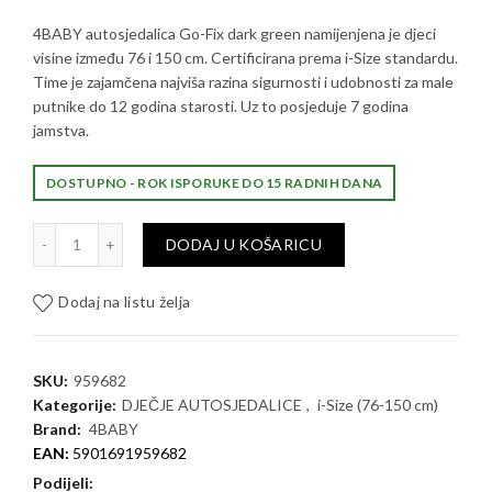
4BABY autosjedalica Go-Fix dark green namijenjena je djeci
visine između 76 i 150 cm. Certificirana prema i-Size standardu.
Time je zajamčena najviša razina sigurnosti i udobnosti za male
putnike do 12 godina starosti. Uz to posjeduje 7 godina
jamstva.
DOSTUPNO - ROK ISPORUKE DO 15 RADNIH DANA
4BABY autosjedalica Go-Fix dark green količina
DODAJ U KOŠARICU
Dodaj na listu želja
SKU:
959682
Kategorije:
DJEČJE AUTOSJEDALICE
,
i-Size (76-150 cm)
Brand:
4BABY
EAN:
5901691959682
Podijeli