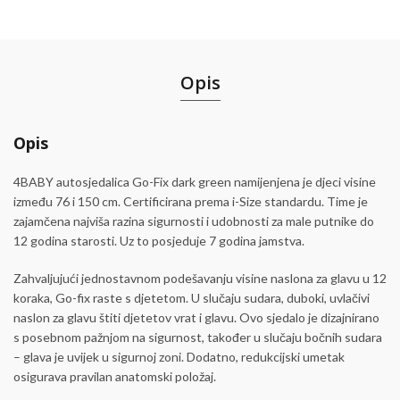
Opis
Opis
4BABY autosjedalica Go-Fix dark green namijenjena je djeci visine
između 76 i 150 cm. Certificirana prema i-Size standardu. Time je
zajamčena najviša razina sigurnosti i udobnosti za male putnike do
12 godina starosti. Uz to posjeduje 7 godina jamstva.
Zahvaljujući jednostavnom podešavanju visine naslona za glavu u 12
koraka, Go-fix raste s djetetom. U slučaju sudara, duboki, uvlačivi
naslon za glavu štiti djetetov vrat i glavu. Ovo sjedalo je dizajnirano
s posebnom pažnjom na sigurnost, također u slučaju bočnih sudara
– glava je uvijek u sigurnoj zoni. Dodatno, redukcijski umetak
osigurava pravilan anatomski položaj.