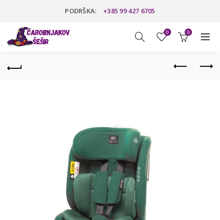
PODRŠKA:
+385 99 427 6705
0
0