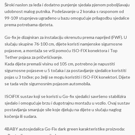
Široki naslon za leđa i dodatno punjenje sjedala pjenom poboljšavaju
udobnost malog putnika. Podešavanje u 2 koraka s rasponom od
99-109 stupnjeva ugrađeno u bazu omogućuje prilagodbu sjedalice
prema potrebama djeteta.
Go-fix je dizajniran za instalaciju okrenutu prema naprijed (FWF). U
slučaju skupine 76-100 cm, dijete koristi namjenske sigurnosne
pojaseve, a montaža se vrši pomoću ISO-FIX konektora i Top
Tether pojasa za pričvršćivanje.
Kada dijete premaši visinu od 105 cm, potrebno je napustiti
sigurnosne pojaseve u 5 točaka i za postavljanje sjedalice koristiti
pojas u 3 točke; po želji se mogu koristiti i ISO-FIX konektori. Dijete
se tada veže sigurnosnim pojasom automobila.
ISOiFIX sustav koji se koristi u Go-fix sjedalici savršeno stabilizira
sjedalo i omogućuje brzu i dugotrajnu montažu u vozilo. Ovaj sustav
postavljanja smanjuje sile koje djeluju na dijete u slučaju naglog
kočenja ili sudara.
4BABY autosjedalica Go-Fix dark green karakteristike proizvoda: